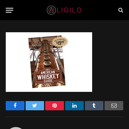
BY
JUNE 14, 2023
NO COMMENTS
1 MIN READ
Facebook
Twitter
Pinterest
LinkedIn
Tumblr
Email